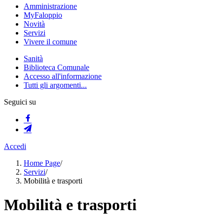
Amministrazione
MyFaloppio
Novità
Servizi
Vivere il comune
Sanità
Biblioteca Comunale
Accesso all'informazione
Tutti gli argomenti...
Seguici su
Accedi
Home Page
/
Servizi
/
Mobilità e trasporti
Mobilità e trasporti