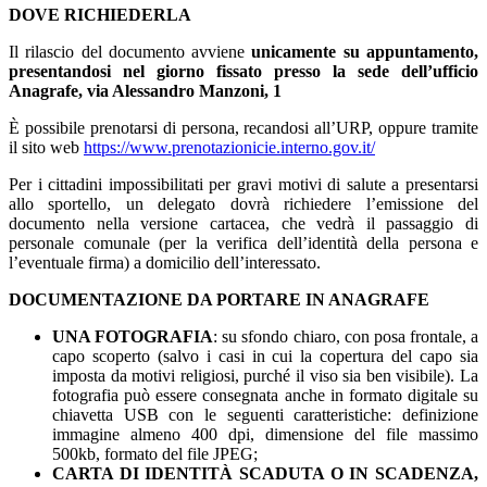
DOVE RICHIEDERLA
Il rilascio del documento avviene
unicamente su appuntamento,
presentandosi nel giorno fissato presso la sede dell’ufficio
Anagrafe, via Alessandro Manzoni, 1
È possibile prenotarsi di persona, recandosi all’URP, oppure tramite
il sito web
https://www.prenotazionicie.interno.gov.it/
Per i cittadini impossibilitati per gravi motivi di salute a presentarsi
allo sportello, un delegato dovrà richiedere l’emissione del
documento nella versione cartacea, che vedrà il passaggio di
personale comunale (per la verifica dell’identità della persona e
l’eventuale firma) a domicilio dell’interessato.
DOCUMENTAZIONE DA PORTARE IN ANAGRAFE
UNA FOTOGRAFIA
: su sfondo chiaro, con posa frontale, a
capo scoperto (salvo i casi in cui la copertura del capo sia
imposta da motivi religiosi, purché il viso sia ben visibile). La
fotografia può essere consegnata anche in formato digitale su
chiavetta USB con le seguenti caratteristiche: definizione
immagine almeno 400 dpi, dimensione del file massimo
500kb, formato del file JPEG;
CARTA DI IDENTITÀ SCADUTA O IN SCADENZA,