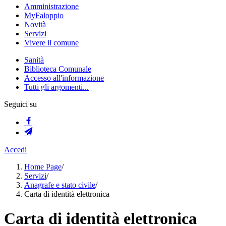
Amministrazione
MyFaloppio
Novità
Servizi
Vivere il comune
Sanità
Biblioteca Comunale
Accesso all'informazione
Tutti gli argomenti...
Seguici su
Accedi
Home Page
/
Servizi
/
Anagrafe e stato civile
/
Carta di identità elettronica
Carta di identità elettronica