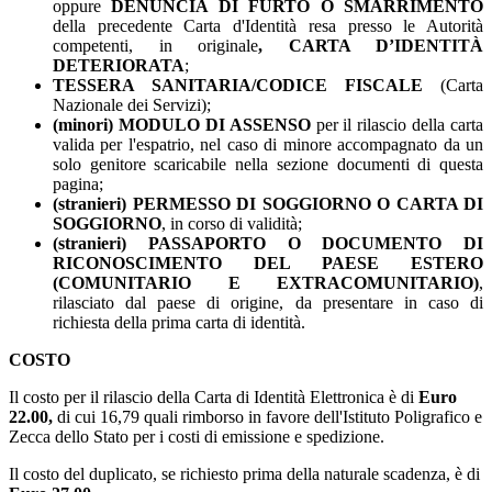
oppure
DENUNCIA DI FURTO O SMARRIMENTO
della precedente Carta d'Identità resa presso le Autorità
competenti, in originale
, CARTA D’IDENTITÀ
DETERIORATA
;
TESSERA SANITARIA/CODICE FISCALE
(Carta
Nazionale dei Servizi);
(minori) MODULO DI ASSENSO
per il rilascio della carta
valida per l'espatrio, nel caso di minore accompagnato da un
solo genitore scaricabile nella sezione documenti di questa
pagina;
(stranieri) PERMESSO DI SOGGIORNO O CARTA DI
SOGGIORNO
, in corso di validità;
(stranieri) PASSAPORTO O DOCUMENTO DI
RICONOSCIMENTO DEL PAESE ESTERO
(COMUNITARIO E EXTRACOMUNITARIO)
,
rilasciato dal paese di origine, da presentare in caso di
richiesta della prima carta di identità.
COSTO
Il costo per il rilascio della Carta di Identità Elettronica è di
Euro
22.00,
di cui 16,79 quali rimborso in favore dell'Istituto Poligrafico e
Zecca dello Stato per i costi di emissione e spedizione.
Il costo del duplicato, se richiesto prima della naturale scadenza, è di