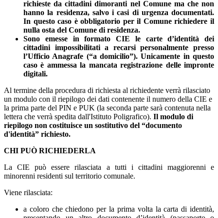
richieste da cittadini dimoranti nel Comune ma che non
hanno la residenza, salvo i casi di urgenza documentati.
In questo caso è obbligatorio per il Comune richiedere il
nulla osta del Comune di residenza.
Sono emesse in formato CIE le carte d’identità dei
cittadini impossibilitati a recarsi personalmente presso
l’Ufficio Anagrafe (“a domicilio”). Unicamente in questo
caso è ammessa la mancata registrazione delle impronte
digitali.
Al termine della procedura di richiesta al richiedente verrà rilasciato
un modulo con il riepilogo dei dati contenente il numero della CIE e
la prima parte del PIN e PUK (la seconda parte sarà contenuta nella
lettera che verrà spedita dall'Istituto Poligrafico).
Il modulo di
riepilogo non costituisce un sostitutivo del “documento
d'identità” richiesto.
CHI PUÒ RICHIEDERLA
La CIE può essere rilasciata a tutti i cittadini maggiorenni e
minorenni residenti sul territorio comunale.
Viene rilasciata:
a coloro che chiedono per la prima volta la carta di identità,
presentando un altro documento d’identità (passaporto o