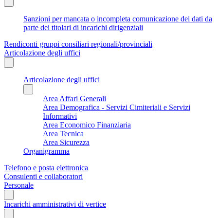
Sanzioni per mancata o incompleta comunicazione dei dati da
parte dei titolari di incarichi dirigenziali
Rendiconti gruppi consiliari regionali/provinciali
Articolazione degli uffici
Articolazione degli uffici
Area Affari Generali
Area Demografica - Servizi Cimiteriali e Servizi
Informativi
Area Economico Finanziaria
Area Tecnica
Area Sicurezza
Organigramma
Telefono e posta elettronica
Consulenti e collaboratori
Personale
Incarichi amministrativi di vertice