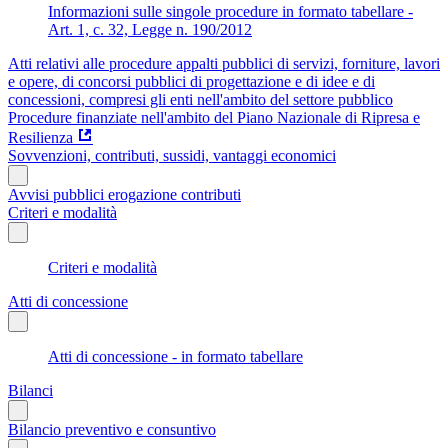
Informazioni sulle singole procedure in formato tabellare -
Art. 1, c. 32, Legge n. 190/2012
Atti relativi alle procedure appalti pubblici di servizi, forniture, lavori
e opere, di concorsi pubblici di progettazione e di idee e di
concessioni, compresi gli enti nell'ambito del settore pubblico
Procedure finanziate nell'ambito del Piano Nazionale di Ripresa e
Resilienza
Sovvenzioni, contributi, sussidi, vantaggi economici
Avvisi pubblici erogazione contributi
Criteri e modalità
Criteri e modalità
Atti di concessione
Atti di concessione - in formato tabellare
Bilanci
Bilancio preventivo e consuntivo