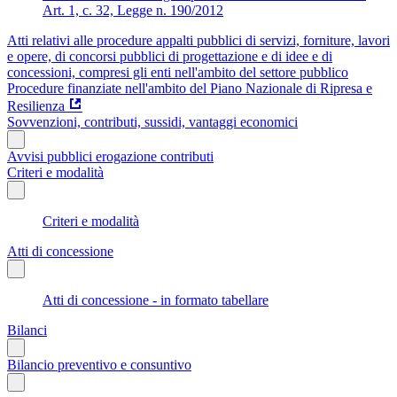
Art. 1, c. 32, Legge n. 190/2012
Atti relativi alle procedure appalti pubblici di servizi, forniture, lavori
e opere, di concorsi pubblici di progettazione e di idee e di
concessioni, compresi gli enti nell'ambito del settore pubblico
Procedure finanziate nell'ambito del Piano Nazionale di Ripresa e
Resilienza
Sovvenzioni, contributi, sussidi, vantaggi economici
Avvisi pubblici erogazione contributi
Criteri e modalità
Criteri e modalità
Atti di concessione
Atti di concessione - in formato tabellare
Bilanci
Bilancio preventivo e consuntivo