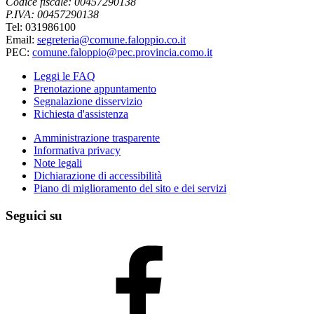
Codice fiscale: 00457290138
P.IVA: 00457290138
Tel: 031986100
Email:
segreteria@comune.faloppio.co.it
PEC:
comune.faloppio@pec.provincia.como.it
Leggi le FAQ
Prenotazione appuntamento
Segnalazione disservizio
Richiesta d'assistenza
Amministrazione trasparente
Informativa privacy
Note legali
Dichiarazione di accessibilità
Piano di miglioramento del sito e dei servizi
Seguici su