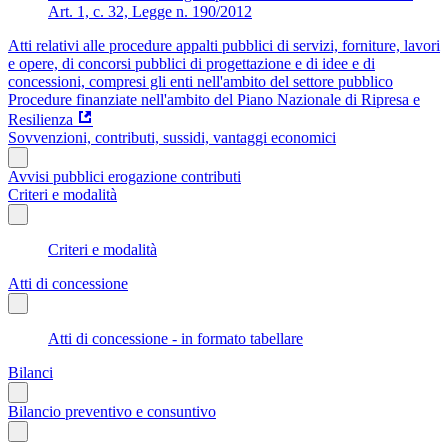
Art. 1, c. 32, Legge n. 190/2012
Atti relativi alle procedure appalti pubblici di servizi, forniture, lavori
e opere, di concorsi pubblici di progettazione e di idee e di
concessioni, compresi gli enti nell'ambito del settore pubblico
Procedure finanziate nell'ambito del Piano Nazionale di Ripresa e
Resilienza
Sovvenzioni, contributi, sussidi, vantaggi economici
Avvisi pubblici erogazione contributi
Criteri e modalità
Criteri e modalità
Atti di concessione
Atti di concessione - in formato tabellare
Bilanci
Bilancio preventivo e consuntivo