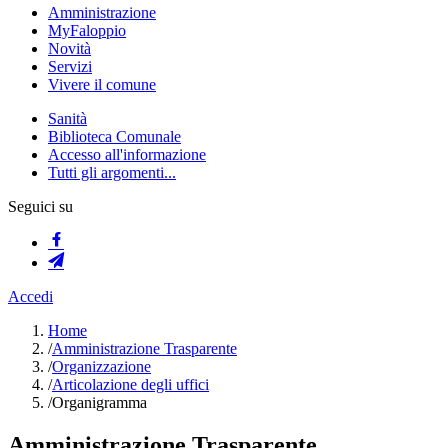
Amministrazione
MyFaloppio
Novità
Servizi
Vivere il comune
Sanità
Biblioteca Comunale
Accesso all'informazione
Tutti gli argomenti...
Seguici su
Accedi
Home
/
Amministrazione Trasparente
/
Organizzazione
/
Articolazione degli uffici
/
Organigramma
Amministrazione Trasparente