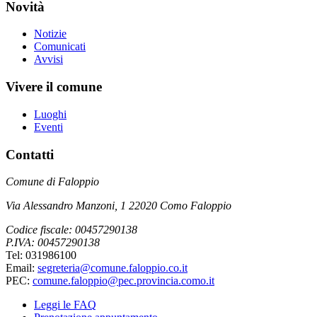
Novità
Notizie
Comunicati
Avvisi
Vivere il comune
Luoghi
Eventi
Contatti
Comune di Faloppio
Via Alessandro Manzoni, 1 22020 Como Faloppio
Codice fiscale: 00457290138
P.IVA: 00457290138
Tel: 031986100
Email:
segreteria@comune.faloppio.co.it
PEC:
comune.faloppio@pec.provincia.como.it
Leggi le FAQ