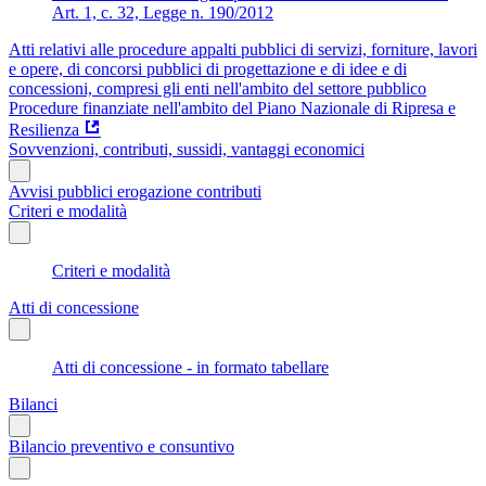
Art. 1, c. 32, Legge n. 190/2012
Atti relativi alle procedure appalti pubblici di servizi, forniture, lavori
e opere, di concorsi pubblici di progettazione e di idee e di
concessioni, compresi gli enti nell'ambito del settore pubblico
Procedure finanziate nell'ambito del Piano Nazionale di Ripresa e
Resilienza
Sovvenzioni, contributi, sussidi, vantaggi economici
Avvisi pubblici erogazione contributi
Criteri e modalità
Criteri e modalità
Atti di concessione
Atti di concessione - in formato tabellare
Bilanci
Bilancio preventivo e consuntivo