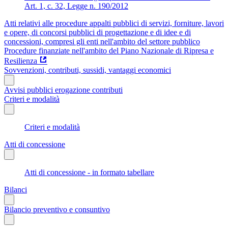
Art. 1, c. 32, Legge n. 190/2012
Atti relativi alle procedure appalti pubblici di servizi, forniture, lavori
e opere, di concorsi pubblici di progettazione e di idee e di
concessioni, compresi gli enti nell'ambito del settore pubblico
Procedure finanziate nell'ambito del Piano Nazionale di Ripresa e
Resilienza
Sovvenzioni, contributi, sussidi, vantaggi economici
Avvisi pubblici erogazione contributi
Criteri e modalità
Criteri e modalità
Atti di concessione
Atti di concessione - in formato tabellare
Bilanci
Bilancio preventivo e consuntivo