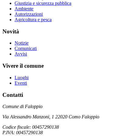
Giustizia e sicurezza pubblica
Ambiente
Autorizzazioni
Agricoltura e pesca
Novità
Notizie
Comunicati
Avvisi
Vivere il comune
Luoghi
Eventi
Contatti
Comune di Faloppio
Via Alessandro Manzoni, 1 22020 Como Faloppio
Codice fiscale: 00457290138
P.IVA: 00457290138