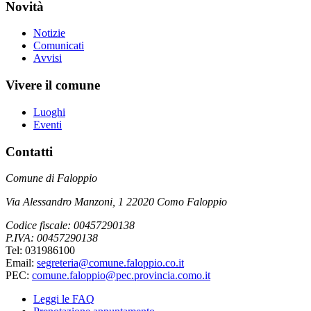
Novità
Notizie
Comunicati
Avvisi
Vivere il comune
Luoghi
Eventi
Contatti
Comune di Faloppio
Via Alessandro Manzoni, 1 22020 Como Faloppio
Codice fiscale: 00457290138
P.IVA: 00457290138
Tel: 031986100
Email:
segreteria@comune.faloppio.co.it
PEC:
comune.faloppio@pec.provincia.como.it
Leggi le FAQ