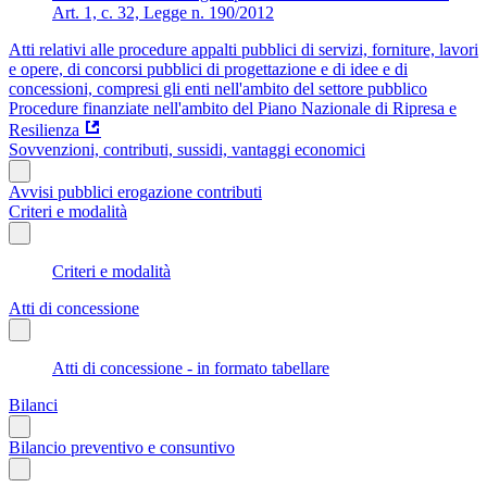
Art. 1, c. 32, Legge n. 190/2012
Atti relativi alle procedure appalti pubblici di servizi, forniture, lavori
e opere, di concorsi pubblici di progettazione e di idee e di
concessioni, compresi gli enti nell'ambito del settore pubblico
Procedure finanziate nell'ambito del Piano Nazionale di Ripresa e
Resilienza
Sovvenzioni, contributi, sussidi, vantaggi economici
Avvisi pubblici erogazione contributi
Criteri e modalità
Criteri e modalità
Atti di concessione
Atti di concessione - in formato tabellare
Bilanci
Bilancio preventivo e consuntivo