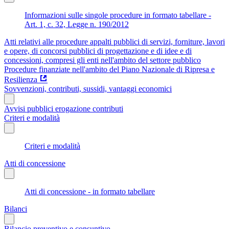
Informazioni sulle singole procedure in formato tabellare -
Art. 1, c. 32, Legge n. 190/2012
Atti relativi alle procedure appalti pubblici di servizi, forniture, lavori
e opere, di concorsi pubblici di progettazione e di idee e di
concessioni, compresi gli enti nell'ambito del settore pubblico
Procedure finanziate nell'ambito del Piano Nazionale di Ripresa e
Resilienza
Sovvenzioni, contributi, sussidi, vantaggi economici
Avvisi pubblici erogazione contributi
Criteri e modalità
Criteri e modalità
Atti di concessione
Atti di concessione - in formato tabellare
Bilanci
Bilancio preventivo e consuntivo