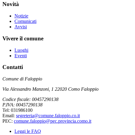
Novità
Notizie
Comunicati
Avvisi
Vivere il comune
Luoghi
Eventi
Contatti
Comune di Faloppio
Via Alessandro Manzoni, 1 22020 Como Faloppio
Codice fiscale: 00457290138
P.IVA: 00457290138
Tel: 031986100
Email:
segreteria@comune.faloppio.co.it
PEC:
comune.faloppio@pec.provincia.como.it
Leggi le FAQ