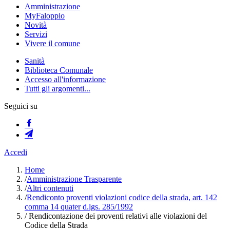
Amministrazione
MyFaloppio
Novità
Servizi
Vivere il comune
Sanità
Biblioteca Comunale
Accesso all'informazione
Tutti gli argomenti...
Seguici su
Accedi
Home
/
Amministrazione Trasparente
/
Altri contenuti
/
Rendiconto proventi violazioni codice della strada, art. 142
comma 14 quater d.lgs. 285/1992
/
Rendicontazione dei proventi relativi alle violazioni del
Codice della Strada